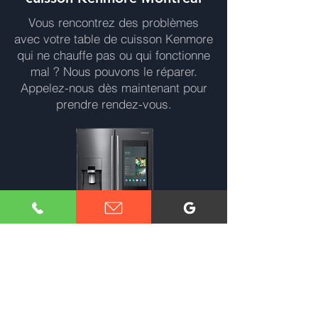
Vous rencontrez des problèmes
avec votre table de cuisson Kenmore
qui ne chauffe pas ou qui fonctionne
mal ? Nous pouvons le réparer.
Appelez-nous dès maintenant pour
prendre rendez-vous.
Réparation Réfrigérateur Ken
more Montréal