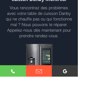
Vous rencontrez des problèmes
avec votre table de cuisson Danby
qui ne chauffe pas ou qui fonctionne
mal ? Nous pouvons le réparer.
Appelez-nous dès maintenant pour
prendre rendez-vous.
Réparation Réfrigérateur Dan
by Montréal