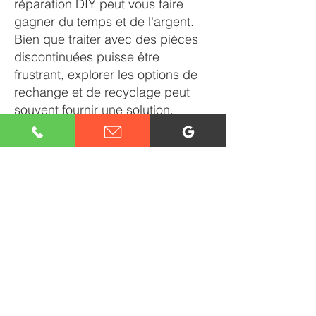
réparation DIY peut vous faire
gagner du temps et de l'argent.
Bien que traiter avec des pièces
discontinuées puisse être
frustrant, explorer les options de
rechange et de recyclage peut
souvent fournir une solution.
En fin de compte, que vous ayez
affaire à un réfrigérateur
défectueux ou à une sécheuse
bruyante, être informé sur vos
options de réparation et les coûts
moyens impliqués peut vous aider
à naviguer plus facilement dans le
processus et à assurer que vos
appareils fonctionnent à nouveau
rapidement et efficacement.