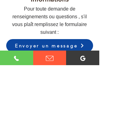
Pour toute demande de
renseignements ou questions , s'il
vous plaît remplissez le formulaire
suivant :
Envoyer un message
Tel:
514-571-7049
Contactez-nous par téléphone ou texto.
Horaires d'ouvertures
Lun-Ven 9h00 - 17h00
Sam-Dim 11h00 - 17h00
Siège social
9300 Charles de la Tour *
Montreal QC H4N 1M2
Bureaux auxiliaires