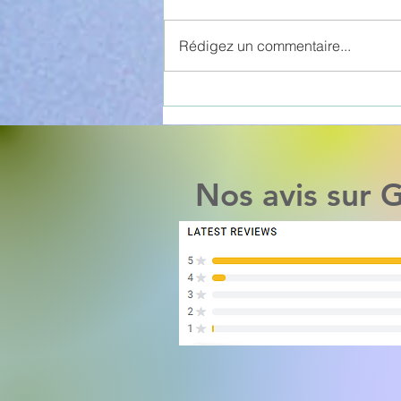
Rédigez un commentaire...
🧰 Votre droit à la
réparation est maintenant
en vigueur au Québec —
Voici ce que cela signifie
pour vous
Nos avis sur 