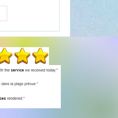
onger la durée de vie de
appareils ménagers : Un
e complet pour la
évité des
troménagers