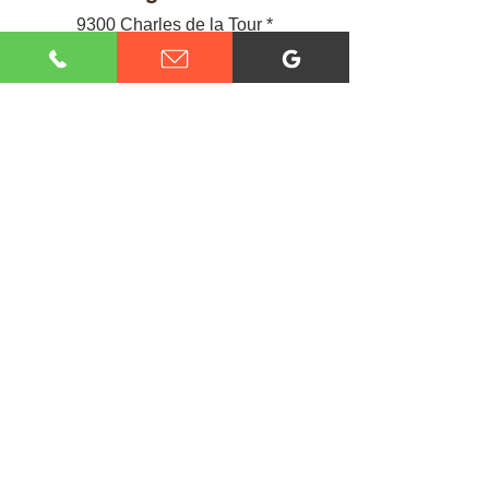
9300 Charles de la Tour *
Montreal QC H4N 1M2
Bureaux auxiliaires
5955 Jeanne-Mance *
Montreal QC H2V 4K9
29 Rue Brentwood *
Dollard-Des-Ormeaux QC H9A 2P8
*Non ouvert au public, veuillez
appeler ou envoyer un courriel pour
prendre rendez-vous.
Emploi
Pour postuler à un emploi chez
Réparation Flash, merci d'envoyer une
lettre de motivation accompagnée de